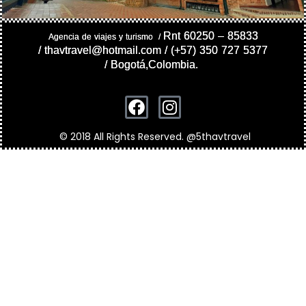
Rnt 60250 – 85833
Agencia de viajes y turismo /
/
thavtravel@hotmail.com /
(+57) 350 727 5377
/
Bogotá,Colombia.
© 2018 All Rights Reserved. @5thavtravel